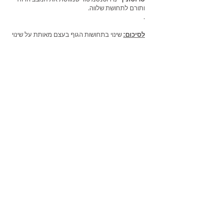
ותורם לתחושת שלווה.
.
לסיכום:
שינוי בתחושות הגוף בעצם מאותת על שינוי
הורמונלי.
.
דיקור
ו
רפלקסולוגיה
עוזרים תורמים לאיזון הורמונלי
אם יש שיבוש, מפחיתים כאב ומאזנים את מערכת
העצבים, מפחיתים דלקת ומחזירים לגוף את תחושת
הרוגע .
.
אם את מרגישה שהכאב שלך קשור להורמונים, אני
מזמינה אותך לטיפול שמאזן את הגוף מבפנים, טיפול
בשורש הבעיה.
שילחי לי הודעה ונשוחח.
.
כדי לקרא על ארבעת שלבי המחזור והשפעתם על
לחצי כאן
כאב
מלי דביר