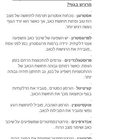
מרגיש בגוף?
.
אסטרוגן
- נוכחות אסטרוגן תורמת לתחושה של מצב
רוח טוב ופחות תחושת כאב, אך כאשר הוא יורד הגוף
נעשה רגיש יותר.
.
לפרוגסטרון
- יש השפעה של שיכוך כאב והשפעה
אנטי דלקתית. ירידה ברמות פרוגסטרון, כמו לפני ווסת
, מגבירה את הרגישות לכאב.
.
פרוסטגלנדינים
- גורמים להתכווצות הרחם בזמן
הווסת. כאשר רמתם גבוהה תחושת הכאב של
ההתכווצויות (ישפיע על בטן, גב תחתון) תיהיה גבוהה
יותר.
.
קורטיזול
- הורמון הסטרס , מגביר את הדלקתיות
בגוף וכתוצאה מכך את תחושת הכאב.
.
אוקסיטוצין
- הורמון האהבה, מוביל לתחושת רוגע
נפשי ומגביר את הסבילות לכאב.
.
אנדורפינים
- נוירוטרנסמיטורים שמשפיעים על שיכוך
כאב ושיפור מצב הרוח .
.
סרוטונין
- נוירוטנסמיטור שמווסת את המצב הרוח